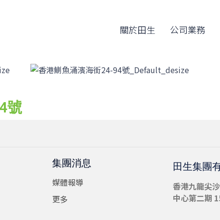
關於田生
公司業務
4號
集團消息
田生集團
媒體報導
香港九龍尖沙
中心第二期 15
更多