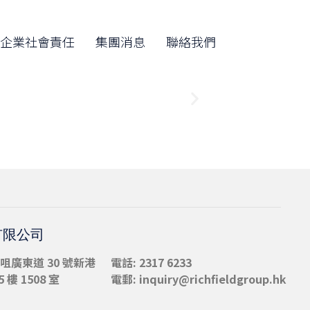
Skip
to
企業社會責任
集團消息
聯絡我們
content
有限公司
咀
廣東道 30 號新港
電話: 2317 6233
 樓 1508 室
電郵:
inquiry@richfieldgroup.hk