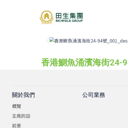
香港鰂魚涌濱海街24-9
關於我們
公司業務
概覽
主席的話
前景