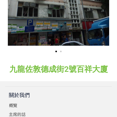
九龍佐敦德成街2號百祥大廈
關於我們
概覽
主席的話