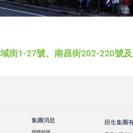
街1-27號、南昌街202-220號及
集團消息
田生集團
媒體報導