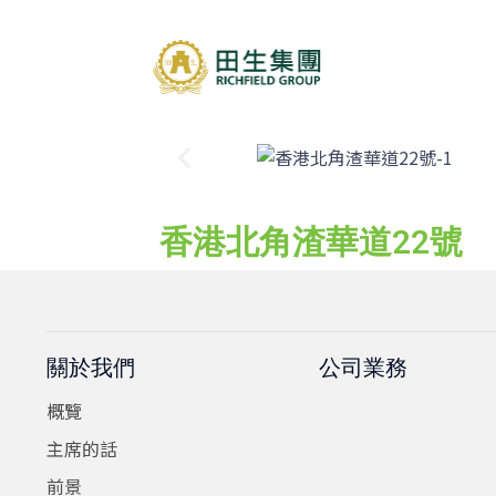
香港北角渣華道22號
關於我們
公司業務
概覽
主席的話
前景