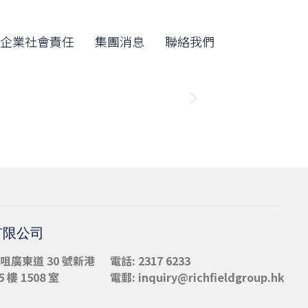
Skip
to
企業社會責任
集團消息
聯絡我們
content
有限公司
咀
廣東道 30 號新港
電話: 2317 6233
 樓 1508 室
電郵:
inquiry@richfieldgroup.hk