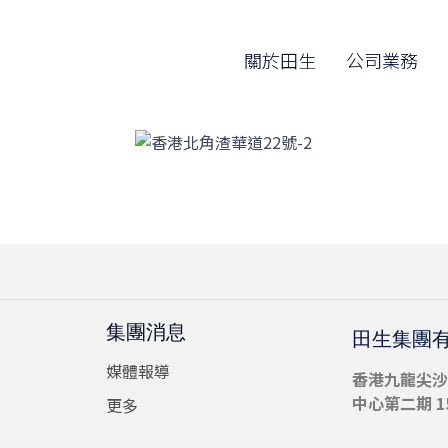
關於田生
公司業務
集團消息
田生集團
媒體報導
香港九龍尖沙
中心第二期 15
更多