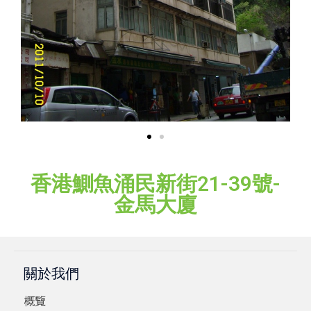
香港鰂魚涌民新街21-39號-
金馬大廈
關於我們
概覽