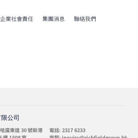
Skip
to
企業社會責任
集團消息
聯絡我們
content
有限公司
咀
廣東道 30 號新港
電話: 2317 6233
 樓 1508 室
電郵:
inquiry@richfieldgroup.hk