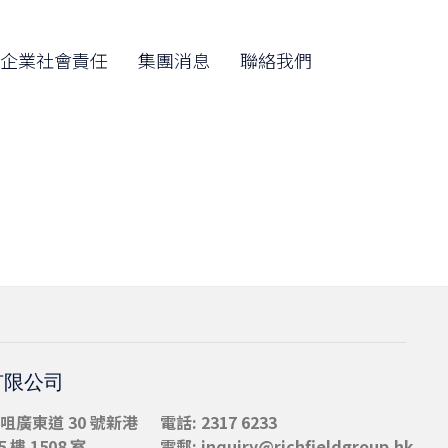
Skip
to
企業社會責任
集團消息
聯絡我們
content
有限公司
咀
廣東道 30 號新港
電話: 2317 6233
 樓 1508 室
電郵:
inquiry@richfieldgroup.hk