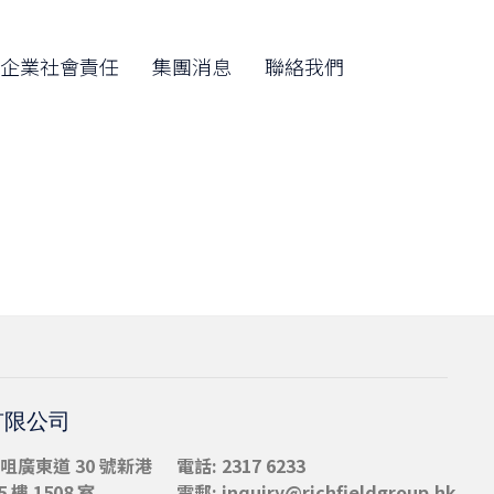
Skip
to
企業社會責任
集團消息
聯絡我們
content
有限公司
咀
廣東道 30 號新港
電話: 2317 6233
 樓 1508 室
電郵:
inquiry@richfieldgroup.hk