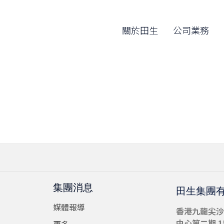
關於田生
公司業務
集團消息
田生集團
媒體報導
香港九龍尖沙
中心第二期 15
更多