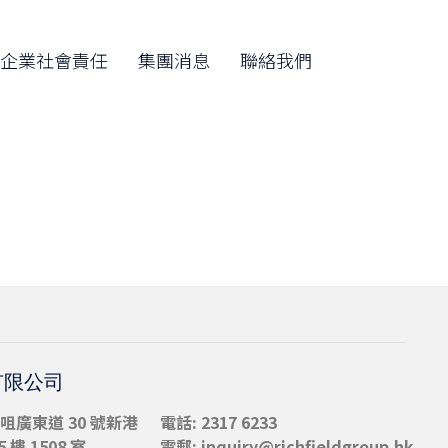
Skip
to
企業社會責任
集團消息
聯絡我們
content
有限公司
咀
廣東道 30 號新港
電話: 2317 6233
 樓 1508 室
電郵:
inquiry@richfieldgroup.hk