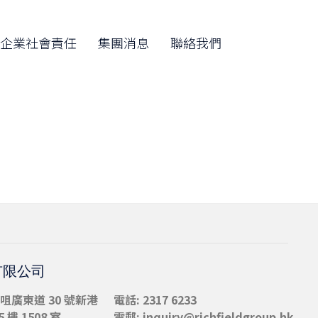
Skip
to
企業社會責任
集團消息
聯絡我們
content
有限公司
咀
廣東道 30 號新港
電話: 2317 6233
 樓 1508 室
電郵:
inquiry@richfieldgroup.hk