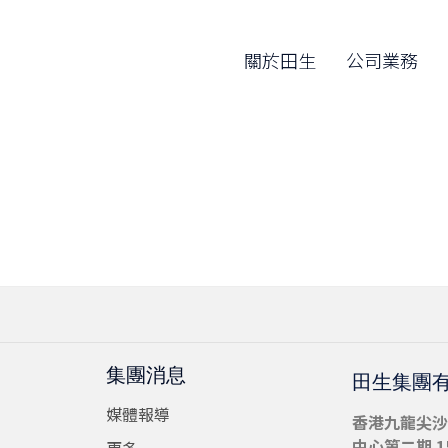
關於田生
公司業務
集團消息
田生集團
媒體報導
香港九龍尖沙
中心第二期 15
更多