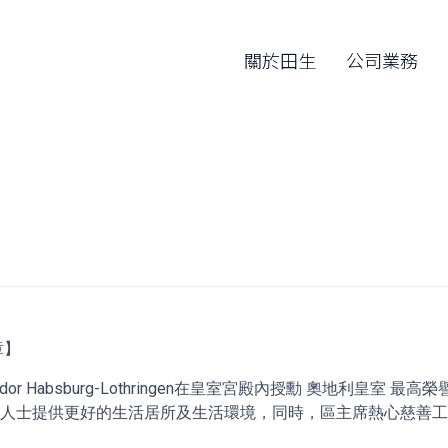
關於田生
公司業務
章】
ndor Habsburg-Lothringen在皇室宮殿內授勳 奧地利皇
層人士提供更好的生活居所及生活環境，同時，區主席熱心慈善