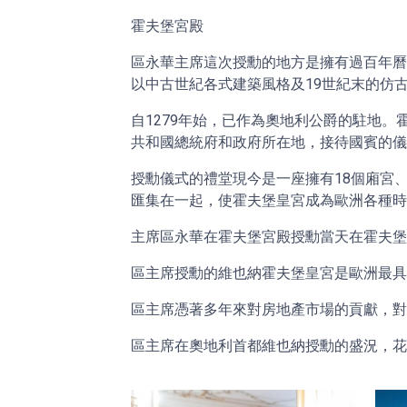
霍夫堡宮殿
區永華主席這次授勳的地方是擁有過百年曆
以中古世紀各式建築風格及19世紀末的仿
自1279年始，已作為奧地利公爵的駐地
共和國總統府和政府所在地，接待國賓的
授勳儀式的禮堂現今是一座擁有18個廂宮、
匯集在一起，使霍夫堡皇宮成為歐洲各種
主席區永華在霍夫堡宮殿授勳當天在霍夫
區主席授勳的維也納霍夫堡皇宮是歐洲最
區主席憑著多年來對房地產市場的貢獻，
區主席在奧地利首都維也納授勳的盛況，