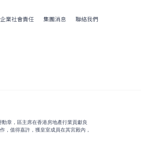
Skip
to
企業社會責任
集團消息
聯絡我們
content
室 最高榮譽勳章，區主席在香港房地產行業貢獻良
工作，值得嘉許，獲皇室成員在其宮殿內，