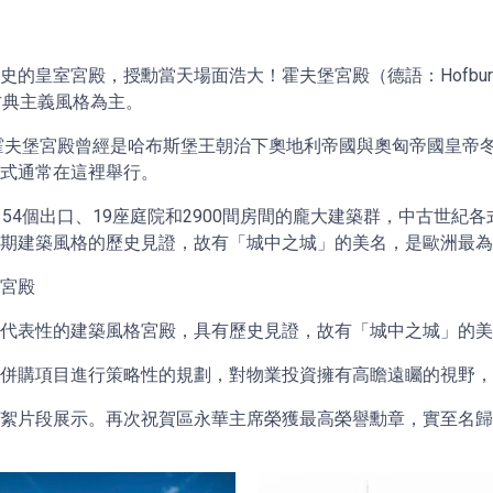
史的皇室宮殿，授勳當天場面浩大！霍夫堡宮殿（德語：Hofbu
古典主義風格為主。
。霍夫堡宮殿曾經是哈布斯堡王朝治下奧地利帝國與奧匈帝國皇帝
儀式通常在這裡舉行。
54個出口、19座庭院和2900間房間的龐大建築群，中古世紀
時期建築風格的歷史見證，故有「城中之城」的美名，是歐洲最
堡宮殿
具代表性的建築風格宮殿，具有歷史見證，故有「城中之城」的
對併購項目進行策略性的規劃，對物業投資擁有高瞻遠矚的視野
花絮片段展示。再次祝賀區永華主席榮獲最高榮譽勳章，實至名