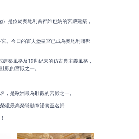
rg）是位於奧地利首都維也納的宮殿建築，
冬宮。今日的霍夫堡皇宮已成為奧地利聯邦
各式建築風格及19世紀末的仿古典主義風格，
為壯觀的宮殿之一。
美名，是歐洲最為壯觀的宮殿之一。
，榮獲最高榮譽勳章諾實至名歸！
歸！