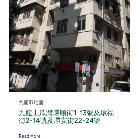
Category
九龍區地盤
九龍土瓜灣環順街1-13號及環福
街2-14號及環安街22-24號
Read More