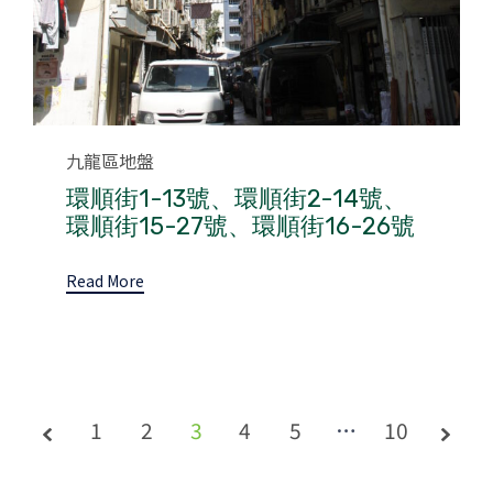
Category
九龍區地盤
環順街1-13號、環順街2-14號、
環順街15-27號、環順街16-26號
Read More
1
2
3
Page
4
5
…
10
3 of