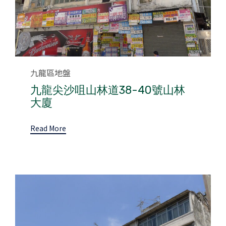
Category
九龍區地盤
九龍尖沙咀山林道38-40號山林
大廈
Read More