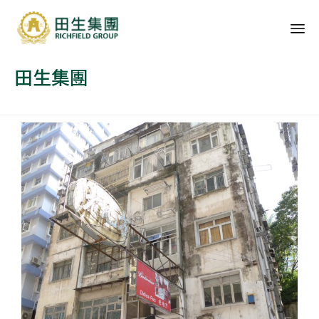
Sk
田生集團
to
co