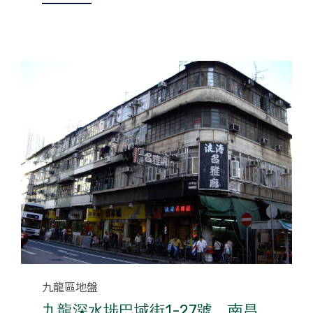
Category
九龍區地盤
九龍深水埗巴域街1-27號、南昌