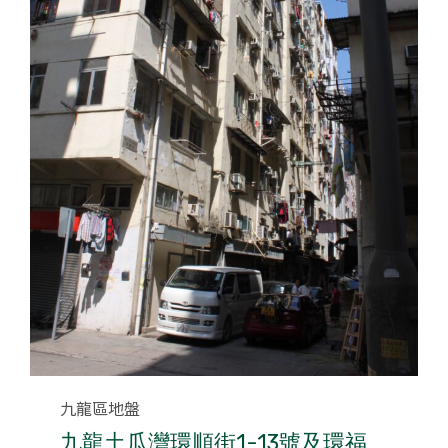
Category
九龍區地盤
九龍土瓜灣環順街1-13號及環福