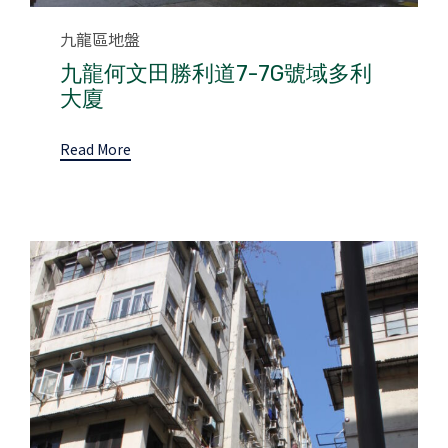
Category
九龍區地盤
九龍何文田勝利道7-7G號域多利
大廈
Read More