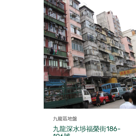
Category
九龍區地盤
九龍深水埗福榮街186-