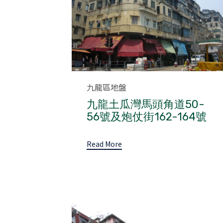
Category
九龍區地盤
九龍土瓜灣馬頭角道50-
56號及炮仗街162-164號
Read More