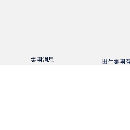
集團消息
田生集團
媒體報導
香港九龍尖沙
中心第二期 15
更多