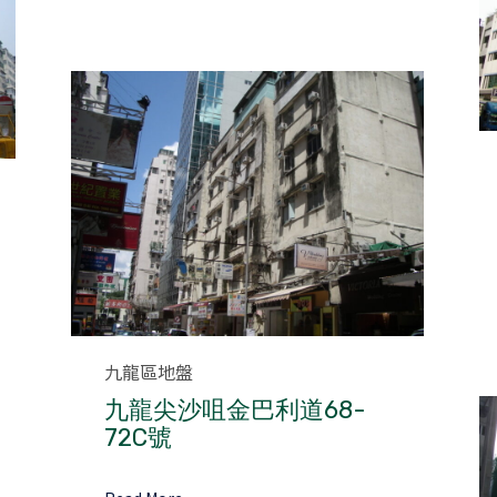
Category
九龍區地盤
九龍尖沙咀金巴利道68-
72C號