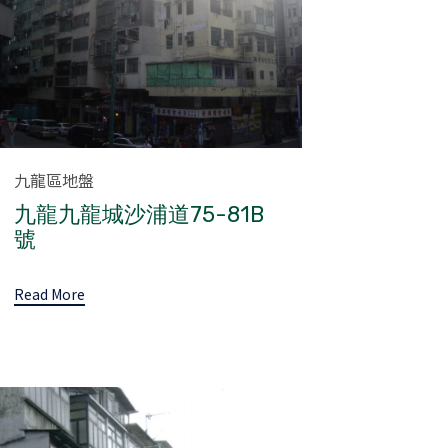
Category
九龍區地盤
九龍九龍城沙浦道75-81B
號
Read More