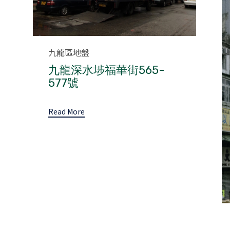
Category
九龍區地盤
九龍深水埗福華街565-
577號
Read More