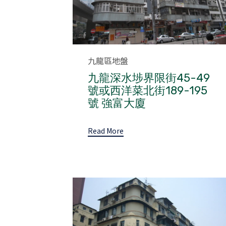
Category
九龍區地盤
九龍深水埗界限街45-49
號或西洋菜北街189-195
號 強富大廈
Read More