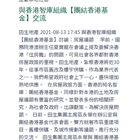
與香港智庫組織【團結香港基
金】交流
田生地產 2021-08-13 17:45 與香港智庫組織
【團結香港基金】討論：房屋議題 早前，國
務院港澳辦主任夏寶龍在會議上提及要解決香
港「住房難」的問題，可見社會各界都對香港
房屋政策的重視。田生地產，紮根香港將近30
年，從事市區舊改及樓宇併購，作為業界代表
之一，我們希望政府社會上下一心，盡快增加
熟地供應。 在房屋政策方面，香港的知名智
庫：團結香港基金，同樣針對本港的土地及房
屋議題有豐富的研究。並發表多份的相關研
究，為社會及政府，出謀獻策，為解決房屋問
題。 日前，田生集團主席區永華在辦公室與
團結香港基金代表會面，雙方就著市區重建項
目、舊樓併購、及城市規劃等議題，進行充分
的交流。 田生集團主席區永華與 團結香港基