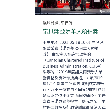
Category
媒體報導
,
里程碑
諾貝獎 亞洲華人領袖獎
田生地產 2021-05-18 10:01 主席區
永華榮獲【諾貝獎 亞洲華人領袖
獎】 由加拿大特許管理學院
（Canadian Chartered Institute of
Business Administration, CCIBA）
舉辦的「2019年度諾貝爾獎學人榮
譽資格及獎項頒授典禮」，於2019
年1月在香港亞洲國際博覽館完滿舉
行，八十一位來自不同界別的社會翹
楚及兩間傑出企業獲頒授殊榮，主禮
嘉賓有諾貝爾獎得主「藍光之父」中
村修二教授及行政會議成員資深大律