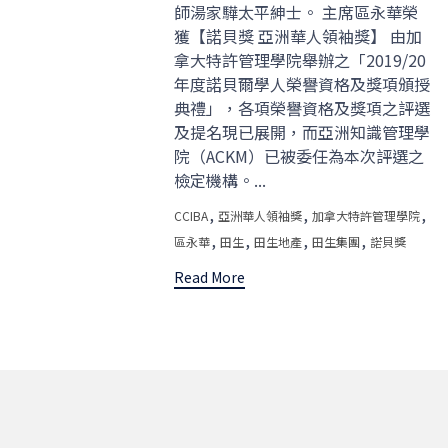
師湯家驊太平紳士。 主席區永華榮
獲【諾貝獎 亞洲華人領袖獎】 由加
拿大特許管理學院舉辦之「2019/20
年度諾貝爾學人榮譽資格及獎項頒授
典禮」，各項榮譽資格及獎項之評選
及提名現已展開，而亞洲知識管理學
院（ACKM）已被委任為本次評選之
檢定機構。...
Tags
,
,
,
CCIBA
亞洲華人領袖獎
加拿大特許管理學院
,
,
,
,
區永華
田生
田生地產
田生集團
諾貝獎
Read More