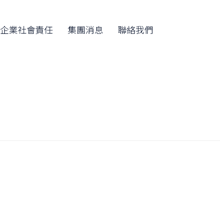
Skip
to
企業社會責任
集團消息
聯絡我們
content