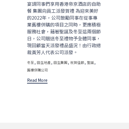
宴請同事們享用香港帝京酒店的自助
餐 集團向員工派發賀禮 為迎來美好
的2022年，公司鼓勵同事在從事專
業舊樓併購的項目之同時，更應積極
服務社會，藉著聖誕及冬至這兩個節
日，公司贈送冬至禮物予全體同事，
現回顧當天派發禮品盛況！由行政總
裁黃芳人代表公司派發。
Tags
,
,
,
,
,
冬至
田生地產
田生集團
祝賀佳節
聖誕
舊樓併購公司
Read More