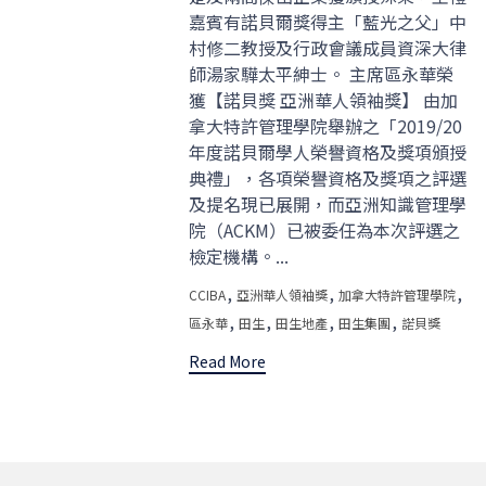
嘉賓有諾貝爾獎得主「藍光之父」中
村修二教授及行政會議成員資深大律
師湯家驊太平紳士。 主席區永華榮
獲【諾貝獎 亞洲華人領袖獎】 由加
拿大特許管理學院舉辦之「2019/20
年度諾貝爾學人榮譽資格及獎項頒授
典禮」，各項榮譽資格及獎項之評選
及提名現已展開，而亞洲知識管理學
院（ACKM）已被委任為本次評選之
檢定機構。...
Tags
,
,
,
CCIBA
亞洲華人領袖獎
加拿大特許管理學院
,
,
,
,
區永華
田生
田生地產
田生集團
諾貝獎
Read More