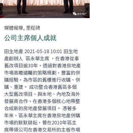
Category
媒體報導
,
里程碑
公司主席個人成就
田生地產 2021-05-18 10:01 田生地
產創辦人 區永華主席 ，在香港從事
舊改項目逾30年，透過對香港房地產
市場高瞻遠矚的策略規劃，豐富的併
購經驗，為市區的舊樓進行收購、併
購、重建。 成功整合香港舊區多個
大型舊改項目，與本地、內地及海外
發展商合作，在香港多個核心地帶整
合成新的房地產發展項目。 憑著多
年來，區永華主席在香港房地產併購
市場的默默耕耘，曾在2010年區主
席帶領公司在香港交易所的主板市場