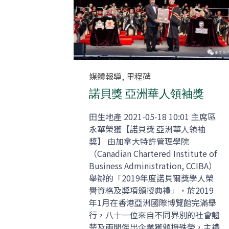
Category
媒體報導
,
里程碑
諾貝獎 亞洲華人領袖獎
田生地產 2021-05-18 10:01 主席區
永華榮獲【諾貝獎 亞洲華人領袖
獎】 由加拿大特許管理學院
（Canadian Chartered Institute of
Business Administration, CCIBA）
舉辦的「2019年度諾貝爾獎學人榮
譽資格及獎項頒授典禮」，於2019
年1月在香港亞洲國際博覽館完滿舉
行，八十一位來自不同界別的社會翹
楚及兩間傑出企業獲頒授殊榮，主禮