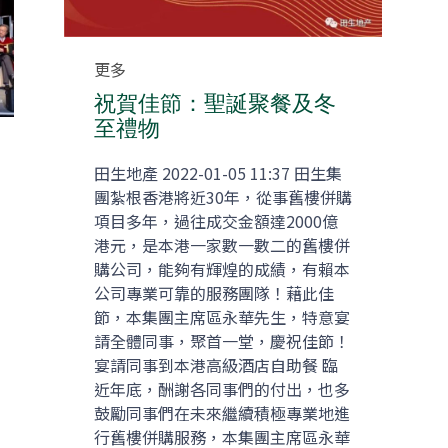
Category
更多
祝賀佳節：聖誕聚餐及冬
至禮物
田生地產 2022-01-05 11:37 田生集
團紮根香港將近30年，從事舊樓併購
項目多年，過往成交金額達2000億
港元，是本港一家數一數二的舊樓併
購公司，能夠有輝煌的成績，有賴本
公司專業可靠的服務團隊！藉此佳
節，本集團主席區永華先生，特意宴
請全體同事，聚首一堂，慶祝佳節！
宴請同事到本港高級酒店自助餐 臨
近年底，酬謝各同事們的付出，也多
鼓勵同事們在未來繼續積極專業地進
行舊樓併購服務，本集團主席區永華