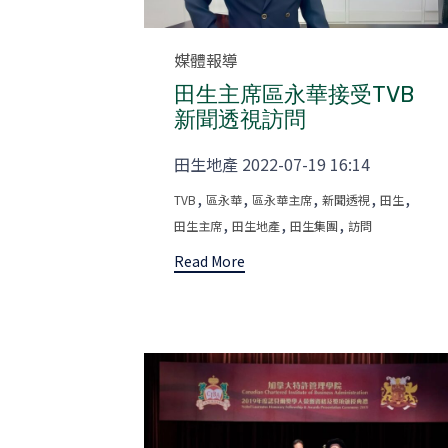
Category
媒體報導
田生主席區永華接受TVB
新聞透視訪問
田生地產 2022-07-19 16:14
Tags
,
,
,
,
,
TVB
區永華
區永華主席
新聞透視
田生
,
,
,
田生主席
田生地產
田生集團
訪問
Read More