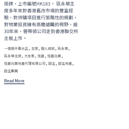
掛牌，上市編號HK183。 區永華主
席多年來對香港舊改市場的豐富經
驗，對併購項目進行策略性的規劃，
對物業投資擁有高瞻遠矚的視野，逾
30年來，曾帶領公司走到香港聯交所
主板上市。
Tags
,
,
,
,
一億捌仟萬元正
主席
個人成就
區永華
,
,
,
,
區永華主席
大支票
恆基
恆基兆業
,
,
,
恆基兆業地產代理有限公司
田生
田生地產
田生集團
Read More