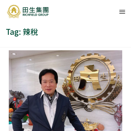
Sk
Tag:
辣稅
to
co