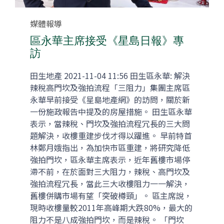
Category
媒體報導
區永華主席接受《星島日報》專
訪
田生地產 2021-11-04 11:56 田生區永華: 解決
辣稅高門坎及強拍流程「三阻力」集團主席區
永華早前接受《星島地產網》的訪問，關於新
一份施政報告中提及的房屋措施。 田生區永華
表示，當辣稅、門坎及強拍流程冗長的三大問
題解決，收樓重建步伐才得以躍進。 早前特首
林鄭月娥指出，為加快市區重建，將研究降低
強拍門坎，區永華主席表示，近年舊樓市場停
滯不前，在於面對三大阻力，辣稅、高門坎及
強拍流程冗長，當此三大收樓阻力一一解決，
舊樓併購市場有望「突破樽頸」。 區主席說，
現時收樓量較2011年高峰期大跌80%，最大的
阻力不是八成強拍門坎，而是辣稅。 「門坎