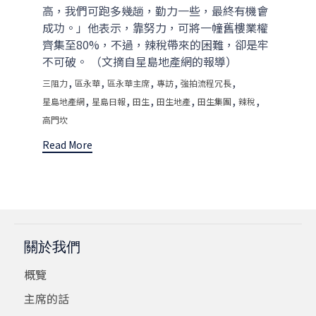
高，我們可跑多幾趟，勤力一些，最終有機會
成功。」他表示，靠努力，可將一幢舊樓業權
齊集至80%，不過，辣稅帶來的困難，卻是牢
不可破。 （文摘自星島地產網的報導）
Tags
,
,
,
,
,
三阻力
區永華
區永華主席
專訪
強拍流程冗長
,
,
,
,
,
,
星島地產網
星島日報
田生
田生地產
田生集團
辣稅
高門坎
Read More
關於我們
概覽
主席的話